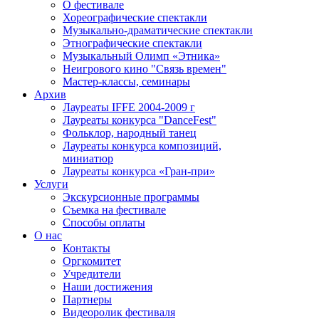
О фестивале
Хореографические спектакли
Музыкально-драматические спектакли
Этнографические спектакли
Музыкальный Олимп «Этника»
Неигрового кино "Связь времен"
Мастер-классы, семинары
Архив
Лауреаты IFFE 2004-2009 г
Лауреаты конкурса "DanceFest"
Фольклор, народный танец
Лауреаты конкурса композиций,
миниатюр
Лауреаты конкурса «Гран-при»
Услуги
Экскурсионные программы
Cъемка на фестивале
Способы оплаты
О нас
Контакты
Оргкомитет
Учредители
Наши достижения
Партнеры
Видеоролик фестиваля